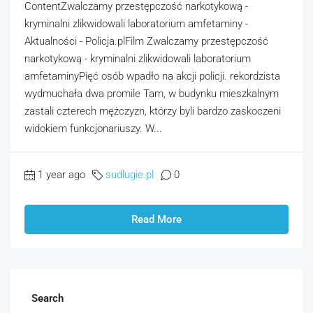
ContentZwalczamy przestępczość narkotykową -
kryminalni zlikwidowali laboratorium amfetaminy -
Aktualności - Policja.plFilm Zwalczamy przestępczość
narkotykową - kryminalni zlikwidowali laboratorium
amfetaminyPięć osób wpadło na akcji policji. rekordzista
wydmuchała dwa promile Tam, w budynku mieszkalnym
zastali czterech mężczyzn, którzy byli bardzo zaskoczeni
widokiem funkcjonariuszy. W...
1 year ago
sudlugie.pl
0
Read More
Search